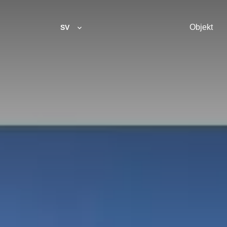
Objekt
SV