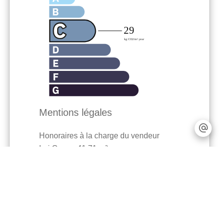
Mentions légales
Honoraires à la charge du vendeur
Loi Carrez
41,71 m²
Charges
1800 € / an
Montant estimé des dépenses annuelles
d'énergie pour un usage standard : ~
339€